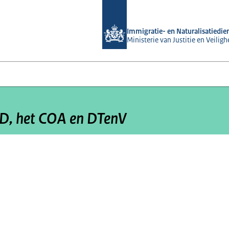
Naar de homepage van Mens en Migr
Immigratie- en Naturalisatiedie
Ministerie van Justitie en Veiligh
ND, het COA en DTenV