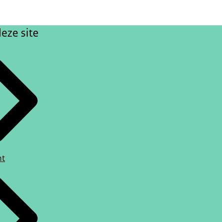
eze site
ht