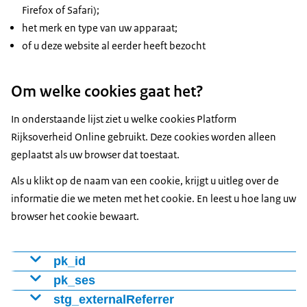
Firefox of Safari);
het merk en type van uw apparaat;
of u deze website al eerder heeft bezocht
Om welke cookies gaat het?
In onderstaande lijst ziet u welke cookies Platform
Rijksoverheid Online gebruikt. Deze cookies worden alleen
geplaatst als uw browser dat toestaat.
Als u klikt op de naam van een cookie, krijgt u uitleg over de
informatie die we meten met het cookie. En leest u hoe lang uw
browser het cookie bewaart.
pk_id
Cookie voor het onderscheiden van bezoekers met een
pk_ses
nummer (ID). Hiermee stellen we vast of het om een
Cookie houdt bij welke webpagina’s de bezoeker
stg_externalReferrer