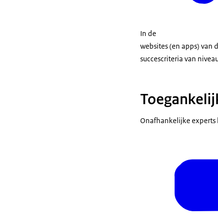
In de
websites (en apps) van 
succescriteria van nivea
Toegankelij
Onafhankelijke experts 