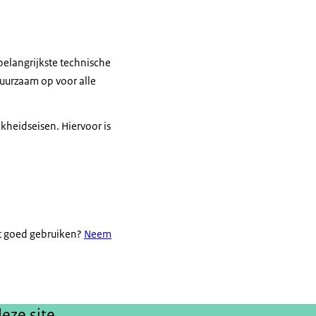
belangrijkste technische
uurzaam op voor alle
heidseisen. Hiervoor is
et goed gebruiken?
Neem
eze site