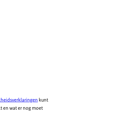
jkheidsverklaringen
kunt
kt en wat er nog moet