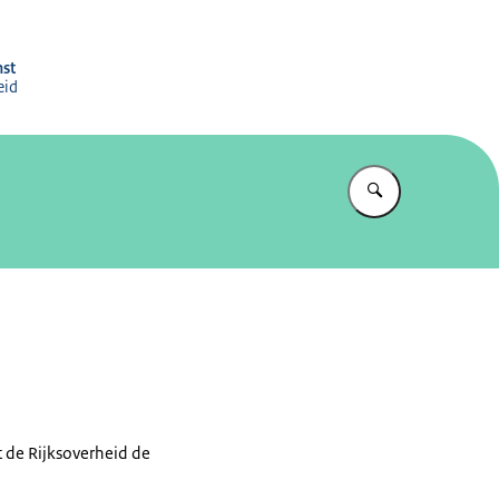
atie
nst
eid
Vul in wat u z
 de Rijksoverheid de