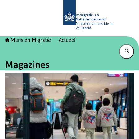
Naar de homepage van Mens en Migr
Immigratie- en
Naturalisatiedienst
Ministerie van Justitie en
Veiligheid
Mens en Migratie
Actueel
Vu
Magazines