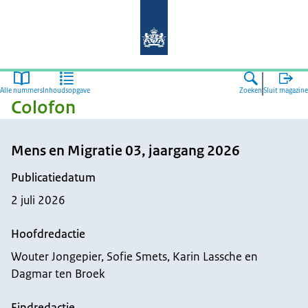
Naar de homepage van Mens en Migr
Alle nummers
Inhoudsopgave
Zoeken
Sluit magazine
Colofon
Mens en Migratie 03, jaargang 2026
Publicatiedatum
2 juli 2026
Hoofdredactie
Wouter Jongepier, Sofie Smets, Karin Lassche en
Dagmar ten Broek
Eindredactie