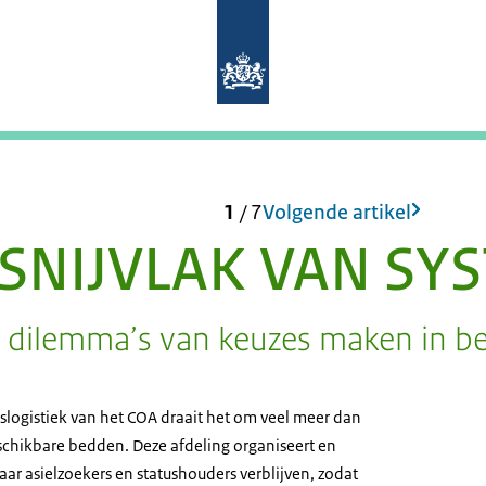
Naar de homepage van Mens en Migr
1
/
7
Volgende artikel
 SNIJVLAK VAN SY
 dilemma’s van keuzes maken in be
slogistiek van het COA draait het om veel meer dan
schikbare bedden. Deze afdeling organiseert en
aar asielzoekers en statushouders verblijven, zodat