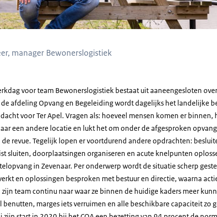
er, manager Bewonerslogistiek
rkdag voor team Bewonerslogistiek bestaat uit aaneengesloten over
 de afdeling Opvang en Begeleiding wordt dagelijks het landelijke 
ndacht voor Ter Apel. Vragen als: hoeveel mensen komen er binnen, 
naar een andere locatie en lukt het om onder de afgesproken opvan
n de revue. Tegelijk lopen er voortdurend andere opdrachten: besluit
ist sluiten, doorplaatsingen organiseren en acute knelpunten oploss
otelopvang in Zevenaar. Per onderwerp wordt de situatie scherp gest
werkt en oplossingen besproken met bestuur en directie, waarna actie
 zijn team continu naar waar ze binnen de huidige kaders meer kun
l benutten, marges iets verruimen en alle beschikbare capaciteit zo 
j zijn start in 2020 bij het COA een bezetting van 94 procent de norm