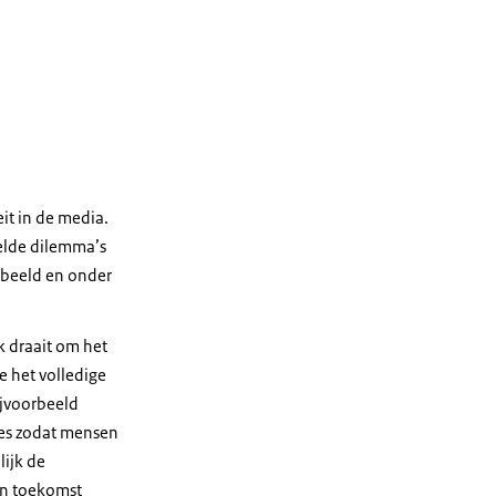
it in de media.
elde dilemma’s
n beeld en onder
k draait om het
e het volledige
ijvoorbeeld
ties zodat mensen
ijk de
hun toekomst