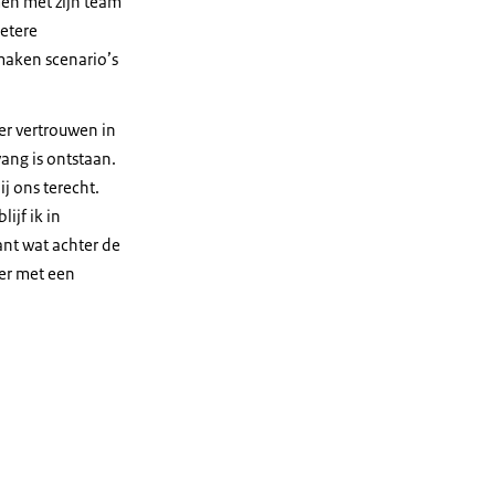
amen met zijn team
betere
maken scenario’s
er vertrouwen in
ang is ontstaan.
j ons terecht.
ijf ik in
ant wat achter de
ner met een