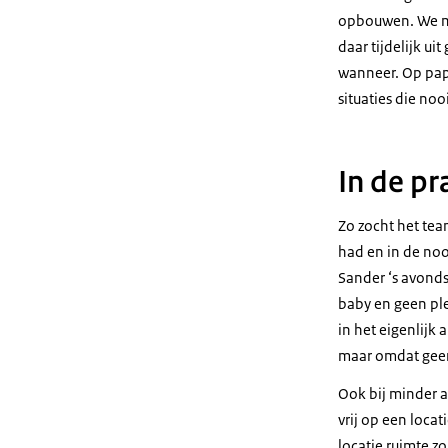
opbouwen. We ma
daar tijdelijk u
wanneer. Op papi
situaties die noo
In de pr
Zo zocht het tea
had en in de noo
Sander ‘s avonds
baby en geen ple
in het eigenlijk 
maar omdat geen
Ook bij minder 
vrij op een loca
locatie ruimte z