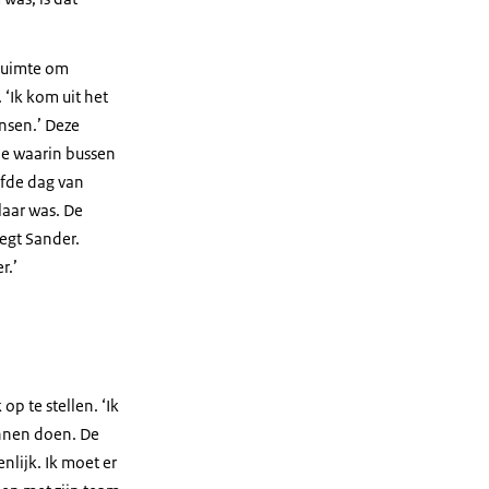
 ruimte om
 ‘Ik kom uit het
ensen.’ Deze
tie waarin bussen
lfde dag van
laar was. De
egt Sander.
r.’
p te stellen. ‘Ik
unnen doen. De
enlijk. Ik moet er