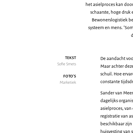
het asielproces kan door
schaarste, hoge druk 
Bewonerslogistiek be
systeem en mens. ‘Soms
d
TEKST
De aandacht voor
Sofie Smets
Maar achter dez
schuil. Hoe erva
FOTO'S
constante tijdsd
Marketiek
Sander van Meer 
dagelijks organi
asielproces, van
registratie van 
beschikbaar zij
huisvesting van 