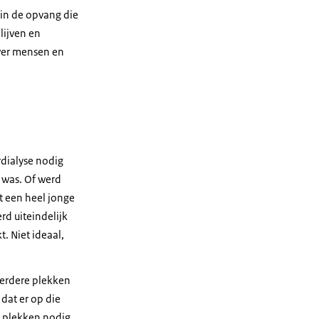
in de opvang die
lijven en
over mensen en
rdialyse nodig
 was. Of werd
t een heel jonge
rd uiteindelijk
t. Niet ideaal,
erdere plekken
 dat er op die
e plekken nodig