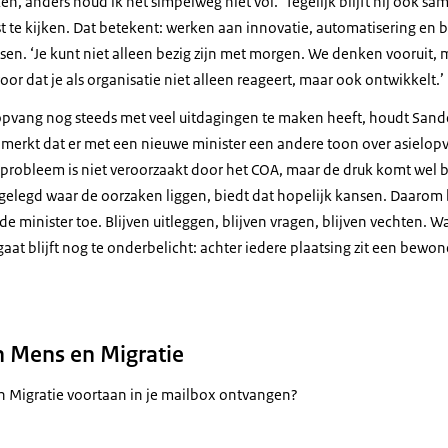
en, anders houd ik het simpelweg niet vol.’ Tegelijk blijft hij ook s
 te kijken. Dat betekent: werken aan innovatie, automatisering en 
en. ‘Je kunt niet alleen bezig zijn met morgen. We denken vooruit, 
or dat je als organisatie niet alleen reageert, maar ook ontwikkelt.’
opvang nog steeds met veel uitdagingen te maken heeft, houdt Sand
 merkt dat er met een nieuwe minister een andere toon over asielopv
probleem is niet veroorzaakt door het COA, maar de druk komt wel bi
 gelegd waar de oorzaken liggen, biedt dat hopelijk kansen. Daarom bl
de minister toe. Blijven uitleggen, blijven vragen, blijven vechten. W
gaat blijft nog te onderbelicht: achter iedere plaatsing zit een bewo
 Mens en Migratie
n Migratie voortaan in je mailbox ontvangen?