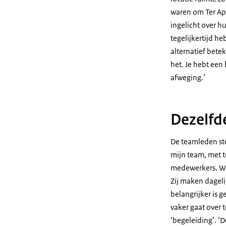
waren om Ter Ape
ingelicht over hu
tegelijkertijd he
alternatief bete
het. Je hebt een 
afweging.’
Dezelfd
De teamleden ste
mijn team, met 
medewerkers. We 
Zij maken dageli
belangrijker is g
vaker gaat over 
‘begeleiding’. ‘