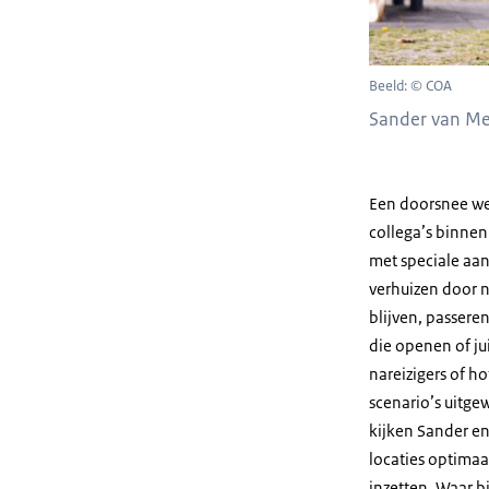
Beeld: © COA
Sander van Me
Een doorsnee we
collega’s binnen
met speciale aa
verhuizen door 
blijven, passere
die openen of ju
nareizigers of h
scenario’s uitge
kijken Sander en
locaties optimaa
inzetten. Waar bi