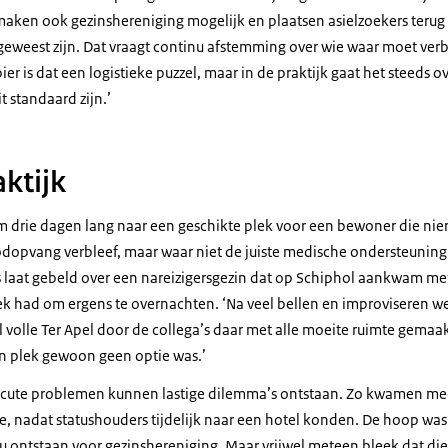
ken ook gezinshereniging mogelijk en plaatsen asielzoekers terug 
it geweest zijn. Dat vraagt continu afstemming over wie waar moet verb
er is dat een logistieke puzzel, maar in de praktijk gaat het steeds 
it standaard zijn.’
aktijk
m drie dagen lang naar een geschikte plek voor een bewoner die nie
dopvang verbleef, maar waar niet de juiste medische ondersteuning
 laat gebeld over een nareizigersgezin dat op Schiphol aankwam me
k had om ergens te overnachten. ‘Na veel bellen en improviseren we
al volle Ter Apel door de collega’s daar met alle moeite ruimte gemaak
 plek gewoon geen optie was.’
acute problemen kunnen lastige dilemma’s ontstaan. Zo kwamen me
tie, nadat statushouders tijdelijk naar een hotel konden. De hoop was
ou ontstaan voor gezinshereniging. Maar vrijwel meteen bleek dat di