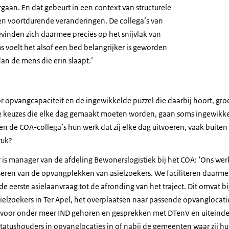
gaan. En dat gebeurt in een context van structurele
en voortdurende veranderingen. De collega’s van
vinden zich daarmee precies op het snijvlak van
 voelt het alsof een bed belangrijker is geworden
an de mens die erin slaapt.’
 opvangcapaciteit en de ingewikkelde puzzel die daarbij hoort, groe
e keuzes die elke dag gemaakt moeten worden, gaan soms ingewikk
ren de COA-collega’s hun werk dat zij elke dag uitvoeren, vaak buite
ruk?
is manager van de afdeling Bewonerslogistiek bij het COA: ‘Ons wer
seren van de opvangplekken van asielzoekers. We faciliteren daarme
 de eerste asielaanvraag tot de afronding van het traject. Dit omvat b
asielzoekers in Ter Apel, het overplaatsen naar passende opvangloca
n voor onder meer IND gehoren en gesprekken met DTenV en uiteindel
statushouders in opvanglocaties in of nabij de gemeenten waar zij 