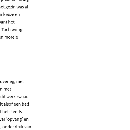
et gezin was al
en keuze en
want het
. Toch wringt
een morele
 overleg, met
en met
dit werk zwaar.
lt alsof een bed
t het steeds
over ‘opvang’ en
n, onder druk van