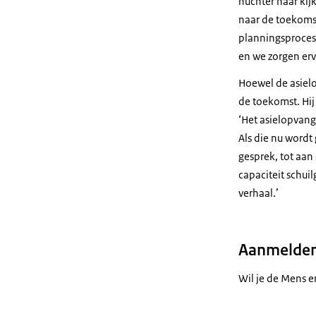
nuchter naar kijk
naar de toekomst
planningsprocess
en we zorgen ervo
Hoewel de asiel
de toekomst. Hij
‘Het asielopvang
Als die nu wordt
gesprek, tot aan 
capaciteit schuil
verhaal.’
Aanmelden
Wil je de Mens e