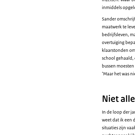
inmiddels opgel
Sander omschrijf
maatwerk te lever
bedrijfsleven, m
overtuiging bepa
klaarstonden om 
school gehaald, o
bussen moesten o
‘Maar het was ni
Niet al
In de loop der j
weet dat ik een
situaties zijn va