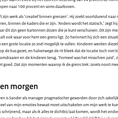
open naar 100 procent en soms daarboven.
t zijn werk als ‘creatief binnen grenzen’. Hij zoekt voortdurend naar
en, binnen de kaders die er zijn. ‘Anders wordt het statisch,’ zegt hij.
aar dit zijn geen kartonnen dozen die je kunt verschuiven. Dit zijn m
alt ook waar voor hem een grens ligt. Zo herinnert hij zich een situa
een grote locatie zo snel mogelijk te vullen. Kinderen werden dieze
p de bus gezet, en halverwege de rit bleek dat de locatie toch niet k
mdraaien en de kinderen terug. ‘Formeel was het misschien juist’, z
et goed. Dat zijn momenten waarop ik de grens trek: zoiets nooit mee
leen morgen
aren is Sander als manager pragmatischer geworden door zich zakelijk o
 deel van mijn emoties bewust moet uitschakelen om mijn werk te k
ak schrijnend, maar als ik alles te dichtbij laat komen, wordt het ondo