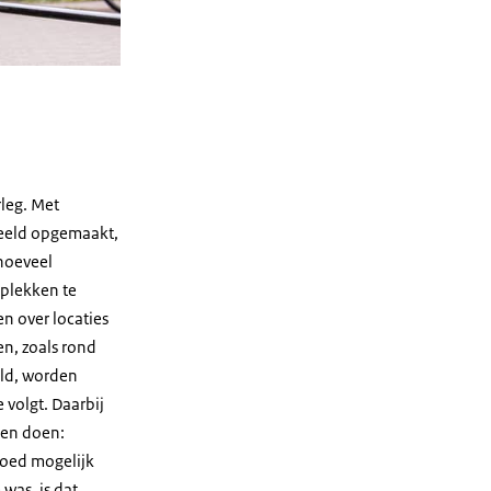
leg. Met
beeld opgemaakt,
hoeveel
gplekken te
en over locaties
en, zoals rond
eld, worden
 volgt. Daarbij
nen doen:
goed mogelijk
 was, is dat