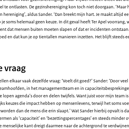
l te ontlasten. De gezinshereniging kon toch niet doorgaan. ‘Maar h
n hereniging’, aldus Sander. ‘Dan breekt mijn hart. Je maakt altijd e
b je soms helemaal geen keuze. In dit geval heeft Ter Apel voorrang, 
kent dat mensen buiten moeten slapen of dat er incidenten ontstaan
bed en dat kun je op tientallen manieren inzetten. Het blijft steeds 
e vraag
llen elkaar vaak dezelfde vraag: ‘Voelt dit goed?’ Sander: ‘Door veel
teamhoofden, in het managementteam en in capaciteitsbespreking
lopen agenda’s door en delen twijfels. Want juist voor mijn team is 
jks keuzes die impact hebben op mensenlevens, terwijl het soms voe
eworden dan de mens die erin slaapt.’ Wat Sander hierbij opvalt is da
termen als ‘capaciteit’ en ‘bezettingspercentages’ en steeds minder 
De menselijke kant dreigt daarmee naar de achtergrond te verdwijne