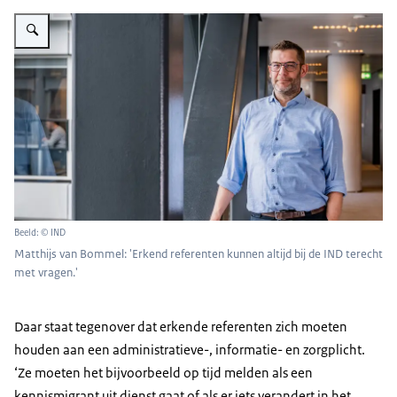
Vergroot afbeelding Matthijs van Bommel: 'Erkend referenten kunnen altijd 
Beeld: © IND
Matthijs van Bommel: 'Erkend referenten kunnen altijd bij de IND terecht
met vragen.'
Daar staat tegenover dat erkende referenten zich moeten
houden aan een administratieve-, informatie- en zorgplicht.
‘Ze moeten het bijvoorbeeld op tijd melden als een
kennismigrant uit dienst gaat of als er iets verandert in het