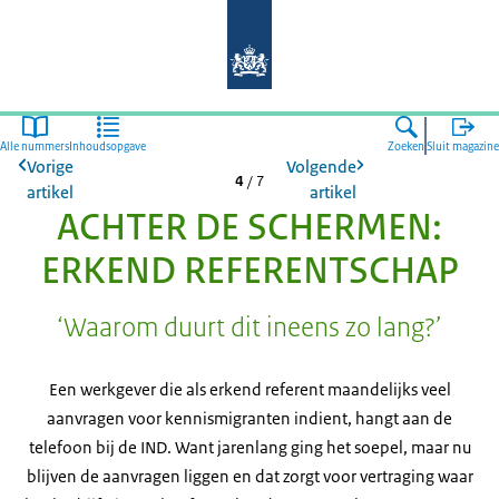
Naar de homepage van Mens en Migr
Alle nummers
Inhoudsopgave
Zoeken
Sluit magazine
Vorige
Volgende
4
/
7
artikel
artikel
ACHTER DE SCHERMEN:
ERKEND REFERENTSCHAP
‘Waarom duurt dit ineens zo lang?’
Een werkgever die als erkend referent maandelijks veel
aanvragen voor kennismigranten indient, hangt aan de
telefoon bij de IND. Want jarenlang ging het soepel, maar nu
blijven de aanvragen liggen en dat zorgt voor vertraging waar