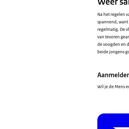
Weer s
Na het regelen v
spannend, want 
regelmatig. De 
van tevoren gea
de voogden en de
beide jongens go
Aanmelden
Wil je de Mens e