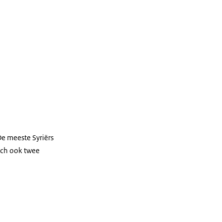
De meeste Syriërs
ich ook twee
.