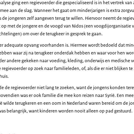
alyse ging een regievoerder die gespecialiseerd is in het vertrek van
mee aan de slag. Wanneer het gaat om minderjarigen is extra zorgv
 de jongeren zelf aangeven terug te willen. Hiervoor neemt de regie
 op met de jongere en de voogd van Nidos (een voogdijorganisatie 
chtelingen) om over de terugkeer in gesprek te gaan.
t er adequate opvang voorhanden is. Hiermee wordt bedoeld dat min
hebben waar zij na terugkeer onderdak hebben en waar voor hen wor
nder andere gekeken naar voeding, kleding, onderwijs en medische v
regievoerder op zoek naar familieleden, of, als die er niet blijken te 
huis.
fde de regievoerder niet lang te zoeken, want de jongens konden tere
 Bovendien was er ook familie die mee kon reizen naar Syrië. Een mee
ië wilde terugkeren en een oom in Nederland waren bereid om de jo
was belangrijk, want kinderen worden nooit alleen op pad gestuurd.