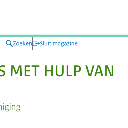
atie
Zoeken
Sluit magazine
S MET HULP VAN
niging