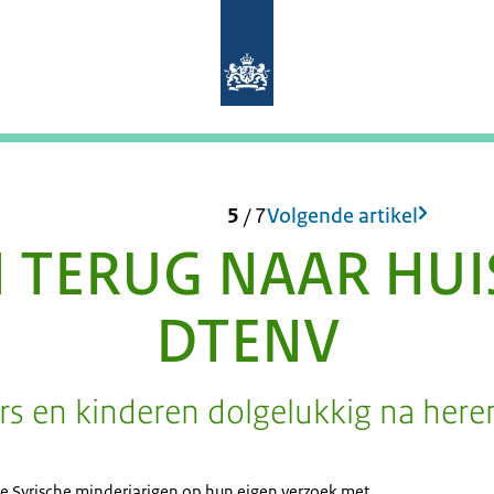
Naar de homepage van Mens en Migr
5
/
7
Volgende artikel
 TERUG NAAR HUI
DTENV
s en kinderen dolgelukkig na here
wee Syrische minderjarigen op hun eigen verzoek met