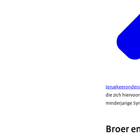
terugkeeronders
die zich hiervoo
minderjarige Syr
Broer e