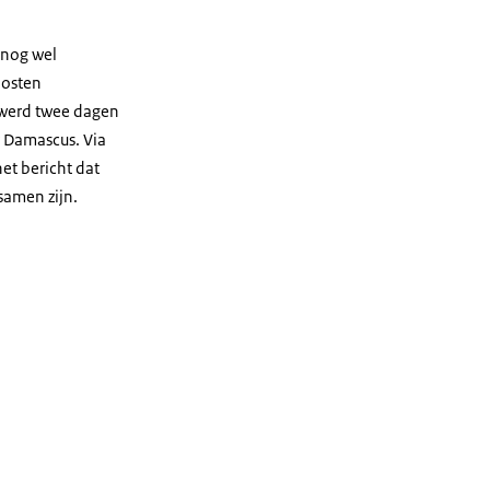
 nog wel
Oosten
 werd twee dagen
 Damascus. Via
et bericht dat
samen zijn.