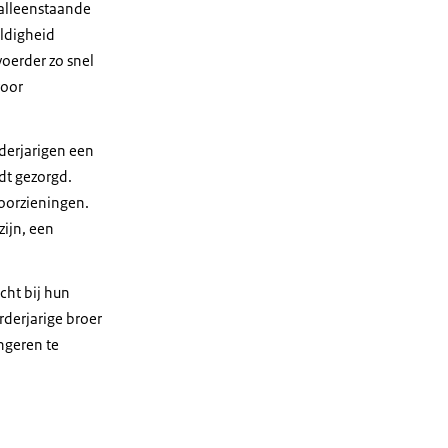
 alleenstaande
uldigheid
voerder zo snel
voor
derjarigen een
dt gezorgd.
oorzieningen.
zijn, een
cht bij hun
rderjarige broer
ngeren te