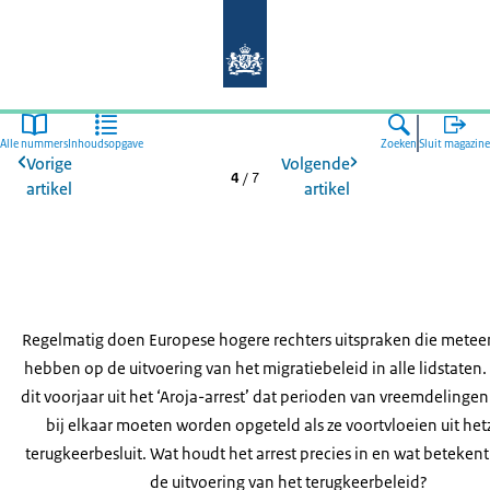
Naar de homepage van Mens en Migr
Alle nummers
Inhoudsopgave
Zoeken
Sluit magazine
Vorige
Volgende
4
/
7
artikel
artikel
Regelmatig doen Europese hogere rechters uitspraken die metee
hebben op de uitvoering van het migratiebeleid in alle lidstaten.
dit voorjaar uit het ‘Aroja-arrest’ dat perioden van vreemdeling
bij elkaar moeten worden opgeteld als ze voortvloeien uit het
terugkeerbesluit. Wat houdt het arrest precies in en wat betekent
de uitvoering van het terugkeerbeleid?