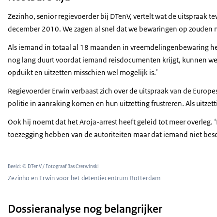
Zezinho, senior regievoerder bij DTenV, vertelt wat de uitspraak
december 2010. We zagen al snel dat we bewaringen op zouden moe
Als iemand in totaal al 18 maanden in vreemdelingenbewaring hee
nog lang duurt voordat iemand reisdocumenten krijgt, kunnen we
opduikt en uitzetten misschien wel mogelijk is.’
Regievoerder Erwin verbaast zich over de uitspraak van de Europ
politie in aanraking komen en hun uitzetting frustreren. Als uitze
Ook hij noemt dat het Aroja-arrest heeft geleid tot meer overle
toezegging hebben van de autoriteiten maar dat iemand niet besc
Beeld: © DTenV / Fotograaf Bas Czerwinski
Zezinho en Erwin voor het detentiecentrum Rotterdam
Dossieranalyse nog belangrijker