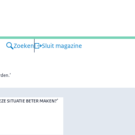
atie
Zoeken
Sluit magazine
rden.’
EZE SITUATIE BETER MAKEN?’