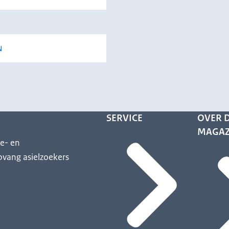
N
SERVICE
OVER D
MAGAZ
ie- en
pvang asielzoekers